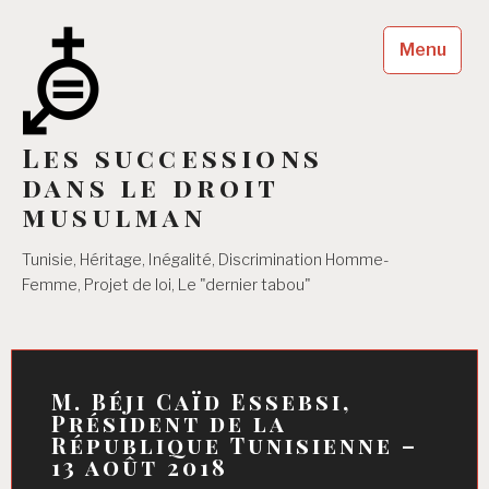
Accéder
au
Menu
contenu
principal
Les successions
dans le droit
musulman
Tunisie, Héritage, Inégalité, Discrimination Homme-
Femme, Projet de loi, Le "dernier tabou"
M. Béji Caïd Essebsi,
Président de la
République Tunisienne –
13 août 2018