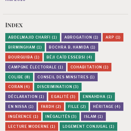
Index
ABDELMAJID CHARFI
(1)
ABROGATION
(1)
ARP
(1)
BIRMINGHAM
(1)
BOCHRA B. HAMIDA
(1)
BOURGUIBA
(1)
BÉJI CAÏD ESSEBSI
(4)
CAMPGNE ÉLECTORALE
(1)
COHABITATION
(1)
COLIBE
(8)
CONSEIL DES MINSITRES
(1)
CORAN
(4)
DISCRIMINATION
(3)
DÉCLARATION
(1)
EGALITÉ
(3)
ENNAHDHA
(1)
EN NISSA
(1)
FARDH
(2)
FILLE
(2)
HÉRITAGE
(4)
INGÉRENCE
(1)
INÉGALITÉS
(3)
ISLAM
(1)
LECTURE MODERNE
(1)
LOGEMENT CONJUGAL
(1)