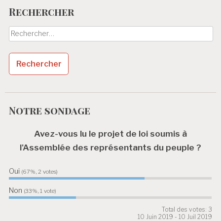
Rechercher
a
t
Rechercher :
i
o
n
d
Notre sondage
e
l
Avez-vous lu le projet de loi soumis à
’
l'Assemblée des représentants du peuple ?
a
Oui
67%, 2
votes
r
Non
t
33%, 1
vote
i
Total des votes: 3
10 Juin 2019
-
10 Juil 2019