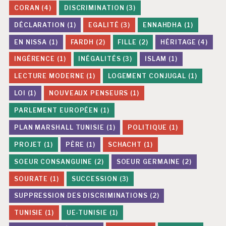
CORAN
(4)
DISCRIMINATION
(3)
DÉCLARATION
(1)
EGALITÉ
(3)
ENNAHDHA
(1)
EN NISSA
(1)
FARDH
(2)
FILLE
(2)
HÉRITAGE
(4)
INGÉRENCE
(1)
INÉGALITÉS
(3)
ISLAM
(1)
LECTURE MODERNE
(1)
LOGEMENT CONJUGAL
(1)
LOI
(1)
NOUVEAUX PENSEURS
(1)
PARLEMENT EUROPÉEN
(1)
PLAN MARSHALL TUNISIE
(1)
POLITIQUE
(1)
PROJET
(1)
PÈRE
(1)
SCHACHT
(1)
SOEUR CONSANGUINE
(2)
SOEUR GERMAINE
(2)
SOURATE
(1)
SUCCESSION
(3)
SUPPRESSION DES DISCRIMINATIONS
(2)
TUNISIE
(1)
UE-TUNISIE
(1)