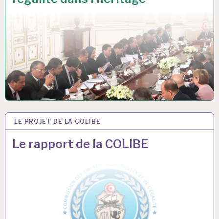
0
1
8
LE PROJET DE LA COLIBE
1
5
J
Le rapport de la COLIBE
U
I
L
2
0
1
8