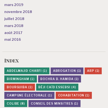
mars 2019
novembre 2018
juillet 2018
mars 2018
août 2017
mai 2016
Index
ABDELMAJID CHARFI
(1)
ABROGATION
(1)
ARP
(1)
BIRMINGHAM
(1)
BOCHRA B. HAMIDA
(1)
BOURGUIBA
(1)
BÉJI CAÏD ESSEBSI
(4)
CAMPGNE ÉLECTORALE
(1)
COHABITATION
(1)
COLIBE
(8)
CONSEIL DES MINSITRES
(1)