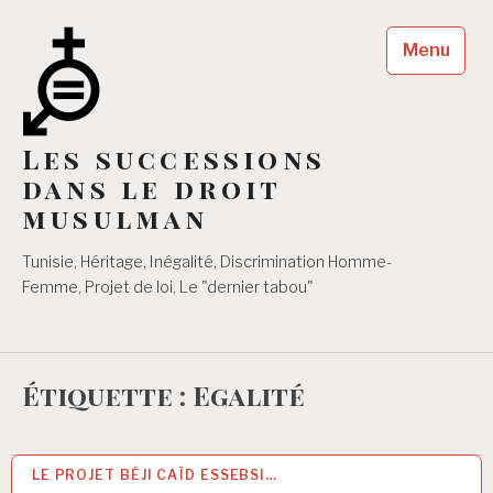
Accéder
au
Menu
contenu
principal
Les successions
dans le droit
musulman
Tunisie, Héritage, Inégalité, Discrimination Homme-
Femme, Projet de loi, Le "dernier tabou"
Étiquette :
Egalité
LE PROJET BÉJI CAÏD ESSEBSI…
7