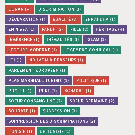
CORAN
(4)
DISCRIMINATION
(3)
DÉCLARATION
(1)
EGALITÉ
(3)
ENNAHDHA
(1)
EN NISSA
(1)
FARDH
(2)
FILLE
(2)
HÉRITAGE
(4)
INGÉRENCE
(1)
INÉGALITÉS
(3)
ISLAM
(1)
LECTURE MODERNE
(1)
LOGEMENT CONJUGAL
(1)
LOI
(1)
NOUVEAUX PENSEURS
(1)
PARLEMENT EUROPÉEN
(1)
PLAN MARSHALL TUNISIE
(1)
POLITIQUE
(1)
PROJET
(1)
PÈRE
(1)
SCHACHT
(1)
SOEUR CONSANGUINE
(2)
SOEUR GERMAINE
(2)
SOURATE
(1)
SUCCESSION
(3)
SUPPRESSION DES DISCRIMINATIONS
(2)
TUNISIE
(1)
UE-TUNISIE
(1)