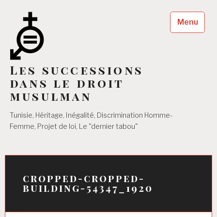
Accéder
au
Menu
contenu
principal
Les successions
dans le droit
musulman
Tunisie, Héritage, Inégalité, Discrimination Homme-
Femme, Projet de loi, Le "dernier tabou"
cropped-cropped-
building-54347_1920